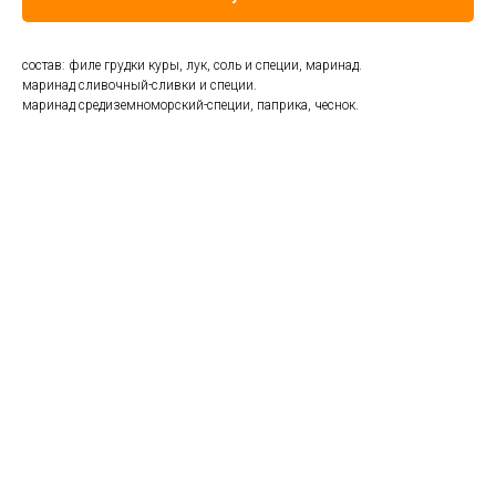
состав: филе грудки куры, лук, соль и специи, маринад.
маринад сливочный-сливки и специи.
маринад средиземноморский-специи, паприка, чеснок.